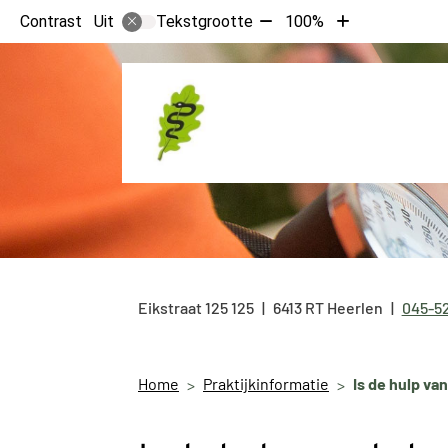
Tekst
Tekst
Contrast
Tekstgrootte
100%
Uit
verkleinen
vergroten
met
met
10%
10%
Eikstraat 125
125
6413 RT
Heerlen
045-5
Tel:
Home
Praktijkinformatie
Is de hulp va