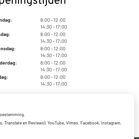
peningstijden
tot
ndag:
8:00
- 12:00
tot
14:30
- 17:00
tot
sdag:
8:00
- 12:00
tot
14:30
- 17:00
tot
nsdag:
8:00
- 12:00
tot
14:30
- 17:00
tot
derdag:
8:00
- 12:00
tot
14:30
- 17:00
tot
dag:
8:00
- 12:00
tot
14:30
- 17:00
 toestemming.
s, Translate en Reviews), YouTube, Vimeo, Facebook, Instagram,