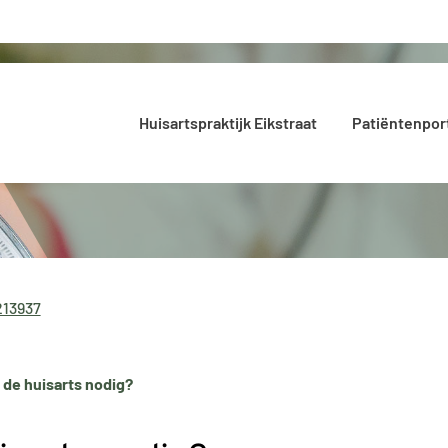
Hoofdmenu
Huisartspraktijk Eikstraat
Patiëntenpor
213937
n de huisarts nodig?