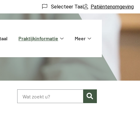
Selecteer Taal
Patiëntenomgeving
taal
Praktijkinformatie
Meer
Praktijkinformatie
Meer
submenu
submenu
Zoeken