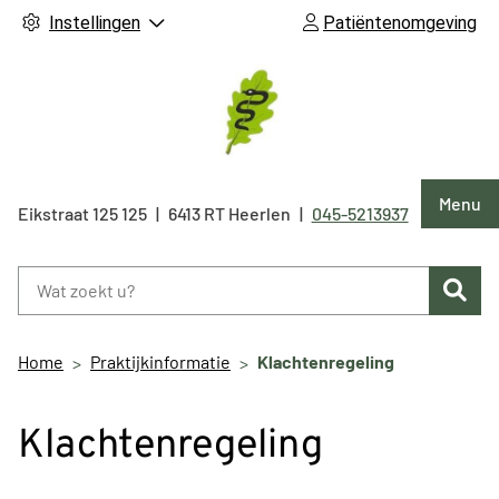
Instellingen
Patiëntenomgeving
Hoof
Menu
Eikstraat 125
125
6413 RT
Heerlen
045-5213937
Tel:
Zoe
Home
Praktijkinformatie
Klachtenregeling
Klachtenregeling