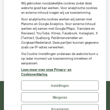
tot
Dinsdag:
8:00
- 12:00
Wij gebruiken noodzakelijke cookies zodat deze
tot
14:30
- 17:00
website goed kan werken. Voor analytische cookies
en externe inhoud vragen wij uw toestemming.
tot
Woensdag:
8:00
- 12:00
tot
14:30
- 17:00
Voor analytische cookies werken wij samen met
Matomo en Google Analytics. Voor externe inhoud
tot
Donderdag:
8:00
- 12:00
werken wij samen met Google (Maps, Translate en
tot
14:30
- 17:00
Reviews), YouTube, Vimeo, Facebook, Instagram, X
tot
Vrijdag:
8:00
- 12:00
(Twitter), Qualizorg, Patiëntenvertellen en
tot
14:30
- 17:00
ZorgkaartNederland. Deze partijen kunnen gegevens
zoals uw IP-adres verwerken.
Via Cookie-instellingen onderaan de website kunt u
op ieder moment uw toestemming intrekken of
aanpassen.
Lees meer over onze Privacy- en
Cookieverklaring.
Instellingen
Uw Zorg Online
|
Beheer
Weigeren
Privacy verklaring
|
Cookie-instellingen
|
Voorwaarden
Accepteren