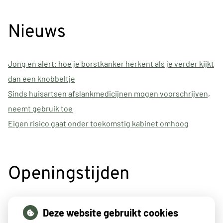
Nieuws
Jong en alert: hoe je borstkanker herkent als je verder kijkt
dan een knobbeltje
Sinds huisartsen afslankmedicijnen mogen voorschrijven,
neemt gebruik toe
Eigen risico gaat onder toekomstig kabinet omhoog
Openingstijden
tot
Maandag:
8:00
- 12:00
Deze website gebruikt cookies
tot
14:30
- 17:00