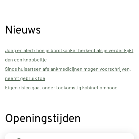
Nieuws
Jong en alert: hoe je borstkanker herkent als je verder kijkt
dan een knobbeltje
Sinds huisartsen afslankmedicijnen mogen voorschrijven,
neemt gebruik toe
Eigen risico gaat onder toekomstig kabinet omhoog
Openingstijden
tot
Maandag:
8:00
- 12:00