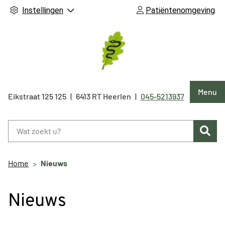
Instellingen
Patiëntenomgeving
Hoof
Menu
Eikstraat 125
125
6413 RT
Heerlen
045-5213937
Tel:
Zoe
Home
Nieuws
Nieuws