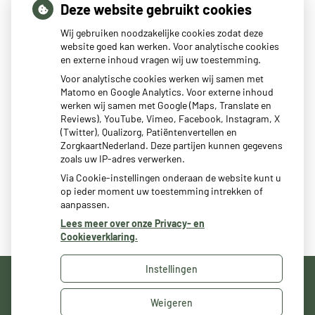
Deze website gebruikt cookies
tot
14:30
- 17:00
tot
Dinsdag:
8:00
- 12:00
Wij gebruiken noodzakelijke cookies zodat deze
tot
14:30
- 17:00
website goed kan werken. Voor analytische cookies
en externe inhoud vragen wij uw toestemming.
tot
Woensdag:
8:00
- 12:00
tot
14:30
- 17:00
Voor analytische cookies werken wij samen met
Matomo en Google Analytics. Voor externe inhoud
tot
Donderdag:
8:00
- 12:00
werken wij samen met Google (Maps, Translate en
tot
14:30
- 17:00
Reviews), YouTube, Vimeo, Facebook, Instagram, X
tot
Vrijdag:
8:00
- 12:00
(Twitter), Qualizorg, Patiëntenvertellen en
tot
14:30
- 17:00
ZorgkaartNederland. Deze partijen kunnen gegevens
zoals uw IP-adres verwerken.
Via Cookie-instellingen onderaan de website kunt u
op ieder moment uw toestemming intrekken of
aanpassen.
Lees meer over onze Privacy- en
Cookieverklaring.
Instellingen
Uw Zorg Online
|
Beheer
Weigeren