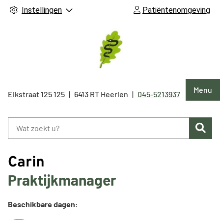
Instellingen
Patiëntenomgeving
Hoof
Menu
Eikstraat 125
125
6413 RT
Heerlen
045-5213937
Tel:
Zoe
Carin
Praktijkmanager
Beschikbare dagen: