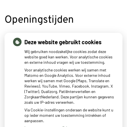
Openingstijden
tot
Maandag:
8:00
- 12:00
Deze website gebruikt cookies
tot
14:30
- 17:00
tot
Dinsdag:
8:00
- 12:00
Wij gebruiken noodzakelijke cookies zodat deze
tot
14:30
- 17:00
website goed kan werken. Voor analytische cookies
en externe inhoud vragen wij uw toestemming.
tot
Woensdag:
8:00
- 12:00
tot
14:30
- 17:00
Voor analytische cookies werken wij samen met
Matomo en Google Analytics. Voor externe inhoud
tot
Donderdag:
8:00
- 12:00
werken wij samen met Google (Maps, Translate en
tot
14:30
- 17:00
Reviews), YouTube, Vimeo, Facebook, Instagram, X
tot
Vrijdag:
8:00
- 12:00
(Twitter), Qualizorg, Patiëntenvertellen en
tot
14:30
- 17:00
ZorgkaartNederland. Deze partijen kunnen gegevens
zoals uw IP-adres verwerken.
Via Cookie-instellingen onderaan de website kunt u
op ieder moment uw toestemming intrekken of
aanpassen.