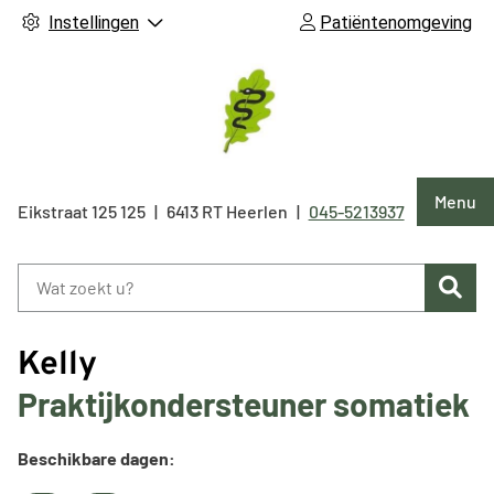
Instellingen
Patiëntenomgeving
Hoof
Menu
Eikstraat 125
125
6413 RT
Heerlen
045-5213937
Tel:
Zoe
Kelly
Praktijkondersteuner somatiek
Beschikbare dagen: