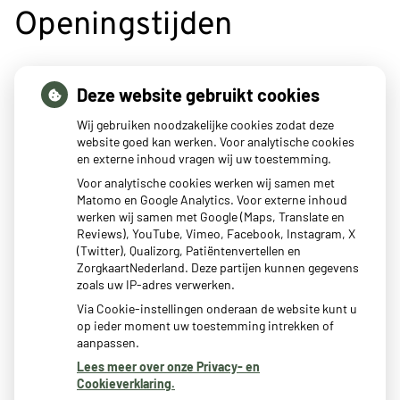
Openingstijden
tot
Maandag:
8:00
- 12:00
Deze website gebruikt cookies
tot
14:30
- 17:00
tot
Dinsdag:
8:00
- 12:00
Wij gebruiken noodzakelijke cookies zodat deze
tot
14:30
- 17:00
website goed kan werken. Voor analytische cookies
en externe inhoud vragen wij uw toestemming.
tot
Woensdag:
8:00
- 12:00
tot
14:30
- 17:00
Voor analytische cookies werken wij samen met
Matomo en Google Analytics. Voor externe inhoud
tot
Donderdag:
8:00
- 12:00
werken wij samen met Google (Maps, Translate en
tot
14:30
- 17:00
Reviews), YouTube, Vimeo, Facebook, Instagram, X
tot
Vrijdag:
8:00
- 12:00
(Twitter), Qualizorg, Patiëntenvertellen en
tot
14:30
- 17:00
ZorgkaartNederland. Deze partijen kunnen gegevens
zoals uw IP-adres verwerken.
Via Cookie-instellingen onderaan de website kunt u
op ieder moment uw toestemming intrekken of
aanpassen.
Lees meer over onze Privacy- en
Cookieverklaring.