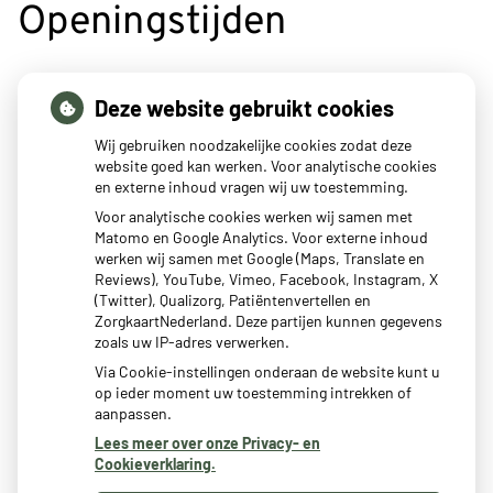
Openingstijden
tot
Maandag:
8:00
- 12:00
Deze website gebruikt cookies
tot
14:30
- 17:00
tot
Dinsdag:
8:00
- 12:00
Wij gebruiken noodzakelijke cookies zodat deze
tot
14:30
- 17:00
website goed kan werken. Voor analytische cookies
en externe inhoud vragen wij uw toestemming.
tot
Woensdag:
8:00
- 12:00
tot
14:30
- 17:00
Voor analytische cookies werken wij samen met
Matomo en Google Analytics. Voor externe inhoud
tot
Donderdag:
8:00
- 12:00
werken wij samen met Google (Maps, Translate en
tot
14:30
- 17:00
Reviews), YouTube, Vimeo, Facebook, Instagram, X
tot
Vrijdag:
8:00
- 12:00
(Twitter), Qualizorg, Patiëntenvertellen en
tot
14:30
- 17:00
ZorgkaartNederland. Deze partijen kunnen gegevens
zoals uw IP-adres verwerken.
Via Cookie-instellingen onderaan de website kunt u
op ieder moment uw toestemming intrekken of
aanpassen.
Lees meer over onze Privacy- en
Cookieverklaring.