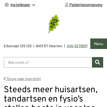
Instellingen
Patiëntenomgeving
Hoof
Menu
Eikstraat 125
125
6413 RT
Heerlen
045-5213937
Tel:
Zoe
Terug naar overzicht
Steeds meer huisartsen,
tandartsen en fysio’s