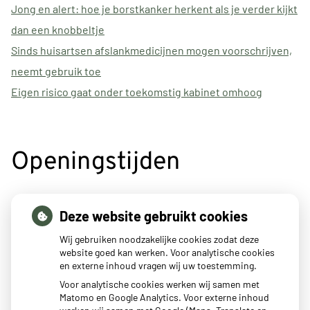
Jong en alert: hoe je borstkanker herkent als je verder kijkt
dan een knobbeltje
Sinds huisartsen afslankmedicijnen mogen voorschrijven,
neemt gebruik toe
Eigen risico gaat onder toekomstig kabinet omhoog
Openingstijden
tot
Maandag:
8:00
- 12:00
Deze website gebruikt cookies
tot
14:30
- 17:00
tot
Dinsdag:
8:00
- 12:00
Wij gebruiken noodzakelijke cookies zodat deze
tot
14:30
- 17:00
website goed kan werken. Voor analytische cookies
en externe inhoud vragen wij uw toestemming.
tot
Woensdag:
8:00
- 12:00
tot
14:30
- 17:00
Voor analytische cookies werken wij samen met
Matomo en Google Analytics. Voor externe inhoud
tot
Donderdag:
8:00
- 12:00