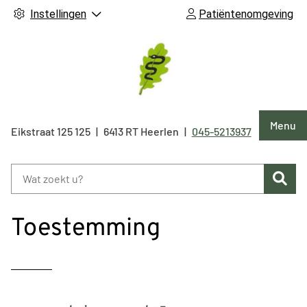
Instellingen
Patiëntenomgeving
Hoof
Menu
Eikstraat 125
125
6413 RT
Heerlen
045-5213937
Tel:
Zoe
Toestemming